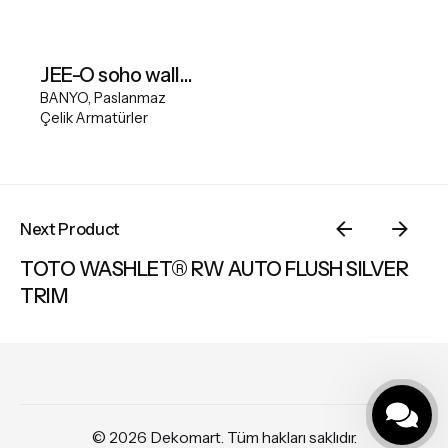
JEE-O soho wall basin mixer - RAW
BANYO
Paslanmaz
Çelik Armatürler
Next Product
TOTO WASHLET® RW AUTO FLUSH SILVER
TRIM
BANYO
Küvetler + Duş Tekneleri
© 2026
Dekomart
. Tüm hakları saklıdır.