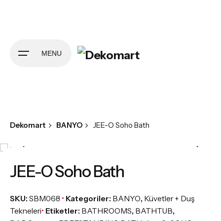
Skip
to
content
MENU
Dekomart
BANYO
JEE-O Soho Bath
JEE-O Soho Bath
SKU:
SBM068
Kategoriler:
BANYO
,
Küvetler + Duş
Tekneleri
Etiketler:
BATHROOMS
,
BATHTUB
,