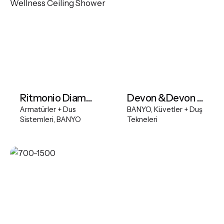
Ritmonio Diametro35 Wellness Ceiling Shower
Devon &Devon Draycott Bathtub
Armatürler + Dus
BANYO
Küvetler + Duş
Sistemleri
BANYO
Tekneleri