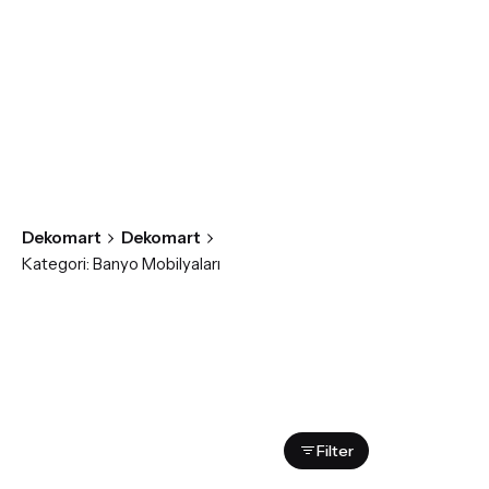
Dekomart
Dekomart
3 sonucun tümü
Kategori: Banyo Mobilyaları
gösteriliyor
Filter