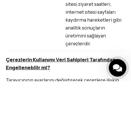
sitesi ziyaret saatleri,
internet sitesi sayfaları
kaydırma hareketleri gibi
analitik sonuçların
üretimini sağlayan
çerezlerdir.
Çerezlerin Kullanımı Veri Sahipleri Tarafından
Engellenebilir mi?
Tarayıcınızın ayarlarını değiştirerek çerezlere ilişkin
tercihlerinizi kişiselleştirme imkanına sahipsiniz.
Adobe Analytics
http://www.adobe.com/uk/
privacy/opt-out.html
AOL
https://help.aol.com/articl