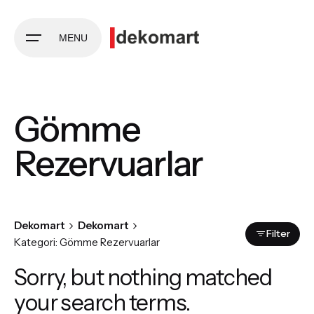
Skip
to
MENU
content
Gömme
Rezervuarlar
Dekomart
Dekomart
Filter
Kategori: Gömme Rezervuarlar
Sorry, but nothing matched
your search terms.