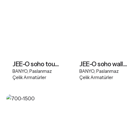
JEE-O soho touchless wall basin tap - Hammercoated Black
JEE-O soho wall basin mixer - Hammercoated Black
BANYO
Paslanmaz
BANYO
Paslanmaz
Çelik Armatürler
Çelik Armatürler