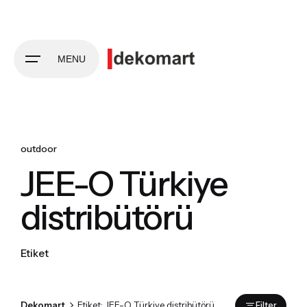
Skip
to
content
MENU
outdoor
JEE-O Türkiye
distribütörü
Etiket
Dekomart
Etiket: JEE-O Türkiye distribütörü
Filter