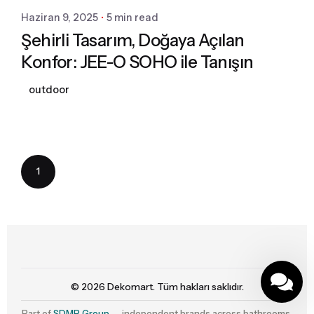
Haziran 9, 2025
5 min read
Şehirli Tasarım, Doğaya Açılan
Konfor: JEE-O SOHO ile Tanışın
outdoor
1
© 2026
Dekomart
. Tüm hakları saklıdır.
Part of
SDMP Group
— independent brands across bathrooms,