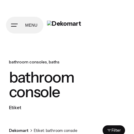
Skip
to
content
MENU
bathroom consoles
baths
bathroom
console
Etiket
Dekomart
Etiket: bathroom console
Filter