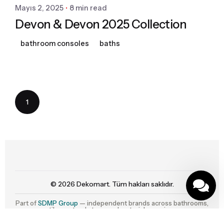
Mayıs 2, 2025
8 min read
Devon & Devon 2025 Collection
bathroom consoles
baths
1
© 2026
Dekomart
. Tüm hakları saklıdır.
Part of
SDMP Group
— independent brands across bathrooms,
tiles, natural stone and material sourcing.
Çerez Politikamız
|
Mesafeli Satış Sözleşmesi