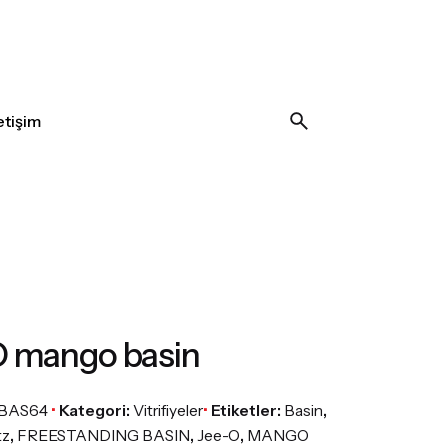
letişim
O mango basin
BAS64
Kategori:
Vitrifiyeler
Etiketler:
Basin
,
tz
,
FREESTANDING BASIN
,
Jee-O
,
MANGO