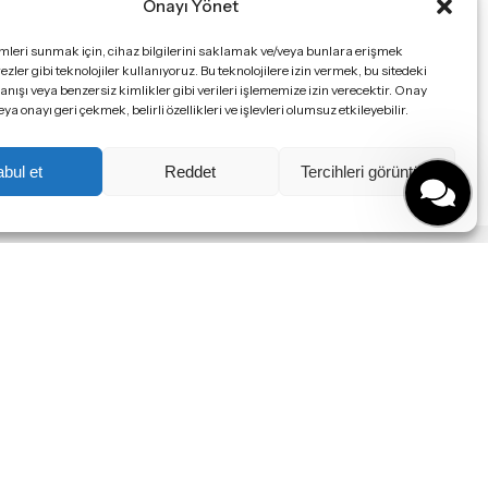
Product
Onayı Yönet
FLORIM Walks/1.0
imleri sunmak için, cihaz bilgilerini saklamak ve/veya bunlara erişmek
White naturale
TERZADIMENSIONE MODEL A FREESTANDING BASIN
zler gibi teknolojiler kullanıyoruz. Bu teknolojilere izin vermek, bu sitedeki
ışı veya benzersiz kimlikler gibi verileri işlememize izin verecektir. Onay
60×60 cm
BANYO
Vitrifiyeler
 onayı geri çekmek, belirli özellikleri ve işlevleri olumsuz etkileyebilir.
Vitrifiyeler
bul et
Reddet
Tercihleri görüntüle
Çerez Politikamız
|
Mesafeli Satış Sözleşmesi