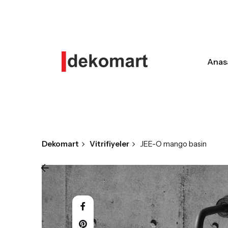
Skip
to
content
Anas
Dekomart
Vitrifiyeler
JEE-O mango basin