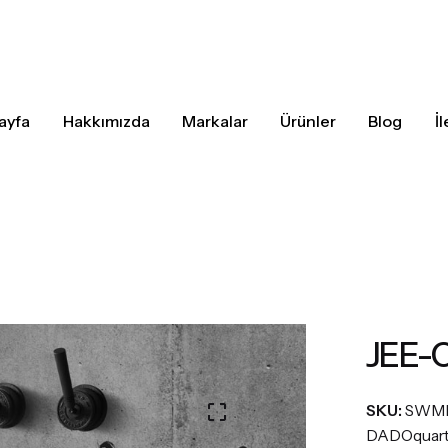
ayfa
Hakkımızda
Markalar
Ürünler
Blog
İ
JEE-
SKU:
SWM
DADOquar