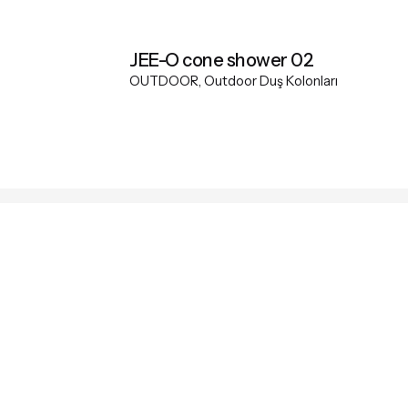
JEE-O cone shower 02
OUTDOOR
Outdoor Duş Kolonları
Yukarı Kaydır
© 2026
Dekomart
. Tüm hakları saklıdır.
Part of
SDMP Group
— independent brands across bathrooms, t